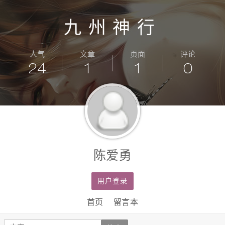
九州神行
人气
文章
页面
评论
24
1
1
0
陈爱勇
用户登录
首页
留言本